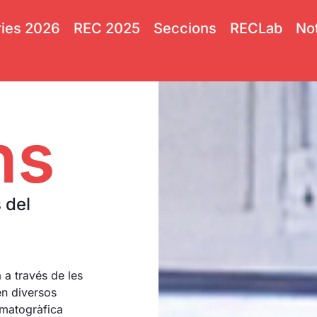
ies 2026
REC 2025
Seccions
RECLab
Not
ns
 del
 a través de les
en diversos
ematogràfica