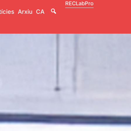
RECLabPro
Lupa
ícies
Arxiu
CA