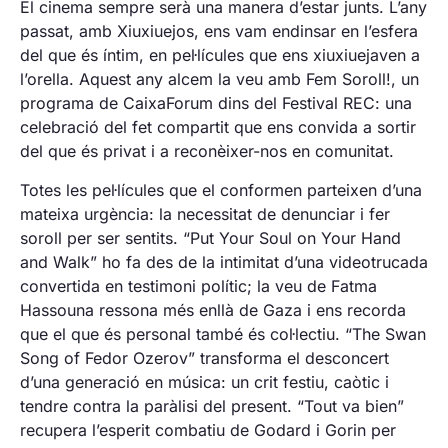
Projeccions
El cinema sempre serà una manera d’estar junts. L’any
Petjada ecològica
Especials
passat, amb Xiuxiuejos, ens vam endinsar en l’esfera
One to one
del que és íntim, en pel·lícules que ens xiuxiuejaven a
Pantalla
Galeries fotogràfiques REC
Tarraco
l’orella. Aquest any alcem la veu amb Fem Soroll!, un
RECLab 10!
programa de CaixaForum dins del Festival REC: una
@panoramica
Contacte
Talent Local
celebració del fet compartit que ens convida a sortir
del que és privat i a reconèixer-nos en comunitat.
RecXics
Totes les pel·lícules que el conformen parteixen d’una
mateixa urgència: la necessitat de denunciar i fer
soroll per ser sentits. “Put Your Soul on Your Hand
and Walk” ho fa des de la intimitat d’una videotrucada
convertida en testimoni polític; la veu de Fatma
Hassouna ressona més enllà de Gaza i ens recorda
que el que és personal també és col·lectiu. “The Swan
Song of Fedor Ozerov” transforma el desconcert
d’una generació en música: un crit festiu, caòtic i
tendre contra la paràlisi del present. “Tout va bien”
recupera l’esperit combatiu de Godard i Gorin per