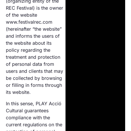
Special
(organizing entity of the
Ecological footprint
Projections
REC Festival) is the owner
One to one
of the website
Pantalla
www.festivalrec.com
Tarraco
RECLab 10!
(hereinafter “the website”
@panoramica
Local Talent
and informs the users of
the website about its
RecXics
policy regarding the
treatment and protection
of personal data from
users and clients that may
be collected by browsing
or filling in forms through
its website.
In this sense, PLAY Acció
Cultural guarantees
compliance with the
current regulations on the