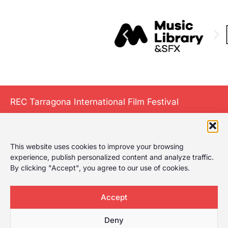
REC Tarragona International Film Festival
This website uses cookies to improve your browsing
The International
experience, publish personalized content and analyze traffic.
Film Festival of
By clicking "Accept", you agree to our use of cookies.
Tarragona gives it
a play, celebrating
Accept
the first film
festival in
Deny