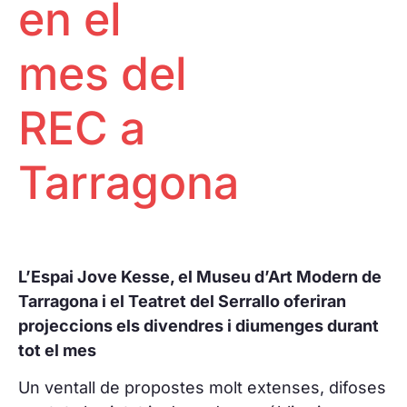
en el
Projeccions
Petjada ecològica
Especials
One to one
Pantalla
mes del
Galeries fotogràfiques REC
Tarraco
RECLab 10!
@panoramica
Contacte
Talent Local
REC a
RecXics
Tarragona
L’Espai Jove Kesse, el Museu d’Art Modern de
Tarragona i el Teatret del Serrallo oferiran
projeccions els divendres i diumenges durant
tot el mes
Un ventall de propostes molt extenses, difoses