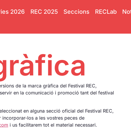
ies 2026
REC 2025
Seccions
RECLab
Not
ràfica
ersions de la marca gràfica del Festival REC,
servir en la comunicació i promoció tant del festival
seleccionat en alguna secció oficial del Festival REC,
er incorporar-los a les vostres peces de
.com
i us facilitarem tot el material necessari.