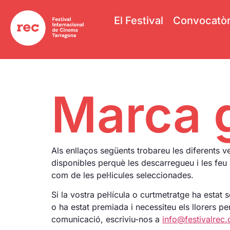
El Festival
Convocatòr
Marca g
Als enllaços següents trobareu les diferents v
disponibles perquè les descarregueu i les feu 
com de les pel·licules seleccionades.
Si la vostra pel·lícula o curtmetratge ha estat 
o ha estat premiada i necessiteu els llorers p
comunicació, escriviu-nos a
info@festivalrec