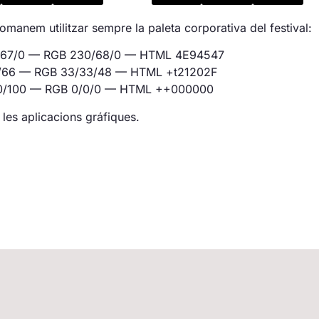
comanem utilitzar sempre la paleta corporativa del festival:
/67/0 — RGB 230/68/0 — HTML 4E94547
/66 — RGB 33/33/48 — HTML +t21202F
/0/100 — RGB 0/0/0 — HTML ++000000
les aplicacions gráfiques.