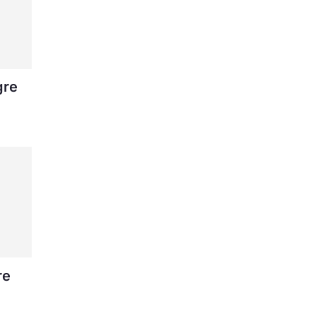
gre
re