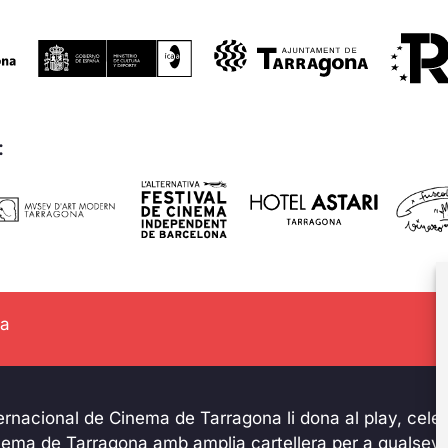
:
na
ternacional de Cinema de Tarragona li dona al play, celeb
inema de Tarragona amb amplia cartellera per a qualsevo