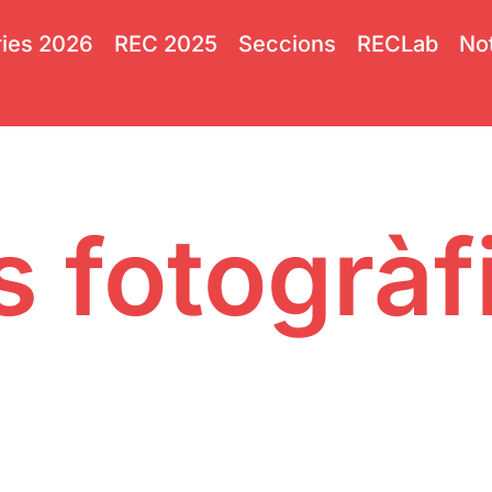
ies 2026
REC 2025
Seccions
RECLab
Not
s fotogrà