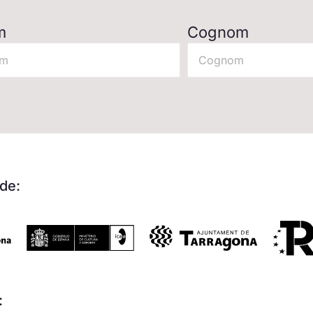
m
Cognom
de:
: