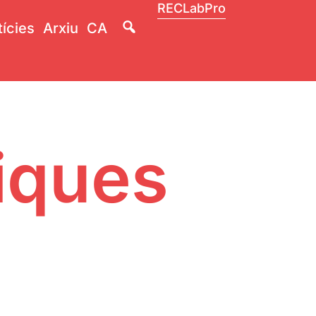
RECLabPro
Lupa
ícies
Arxiu
CA
fiques