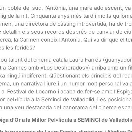
un poble del sud, l’Antònia, una mare adolescent, v
mig de la nit. Cinquanta anys més tard i molts quilòme
men, una directora de càsting introvertida, ha de t
 detallin els seus records després de canviar de ciut
erca, la Carmen coneix l’Antonia. Qui va dir que el t
es les ferides?
nou talent del cinema català Laura Farrés (guanyadora
t a Cannes amb «Los Desherados») arriba amb un fi
xa ningú indiferent. Qüestionant els principis del real
ema, un narrativa lliure i un humor molt personal va
c al Festival de Locarno i acaba de fer-se amb l’Espiga
lor pel•lícula a la Seminci de Valladolid, i es posiciona
 una veu destacada del panorama del cinema espan
iga d’Or a la Millor Pel•lícula a SEMINCI de Valladoli
 la presència de Laura Ferrés, directora, i Nadine R