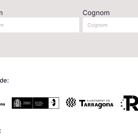
m
Cognom
de:
: