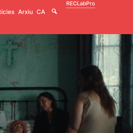
RECLabPro
Lupa
ícies
Arxiu
CA