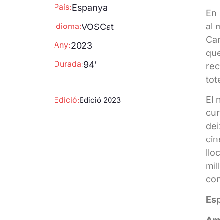
País:
Espanya
En 
Idioma:
al 
VOSCat
Car
Any:
2023
que
Durada:
94′
rec
tot
El 
Edició:
Edició 2023
cur
dei
cin
llo
mil
com
Esp
Amb