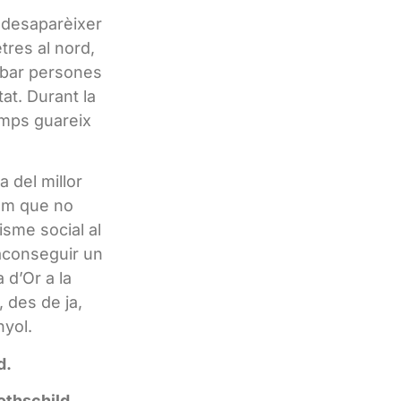
a desaparèixer
tres al nord,
robar persones
at. Durant la
emps guareix
 del millor
lm que no
isme social al
 aconseguir un
 d’Or a la
, des de ja,
yol.
d.
othschild,