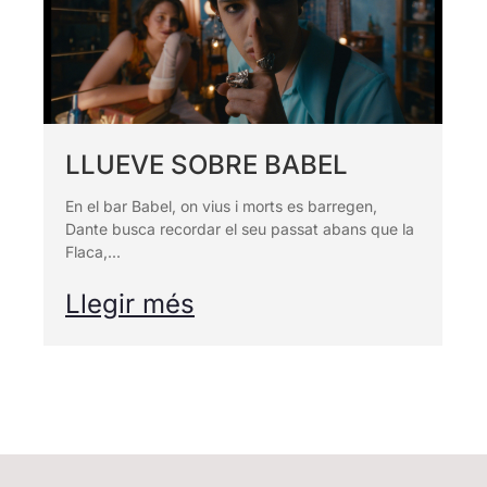
Projeccions
Petjada ecològica
Especials
One to one
Pantalla
Galeries fotogràfiques REC
Tarraco
RECLab 10!
@panoramica
Contacte
Talent Local
LLUEVE SOBRE BABEL
RecXics
En el bar Babel, on vius i morts es barregen,
Dante busca recordar el seu passat abans que la
Flaca,...
Llegir més