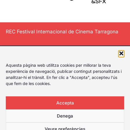
REC Festival Internacional de Cinema Tarragona
El Festival
Aquesta pàgina web utilitza cookies per millorar la teva
Internacional de
experiència de navegació, publicar contingut personalitzats i
Cinema de
analitzar-hi el trànsit. En fer clic a "Accepta", accepteu l'ús
Tarragona li dona
que fem de les cookies.
al play, celebrant
el primer festival
Accepta
de cinema de
Tarragona amb
Denega
amplia cartellera
per a qualsevol
Veure preferències