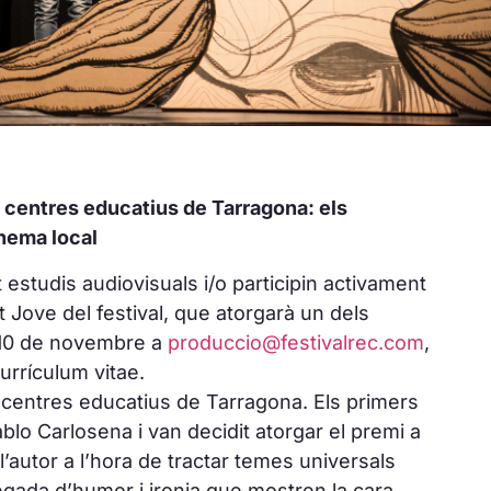
os centres educatius de Tarragona: els
inema local
estudis audiovisuals i/o participin activament
 Jove del festival, que atorgarà un dels
l 10 de novembre a
produccio@festivalrec.com
,
urrículum vitae.
os centres educatius de Tarragona. Els primers
blo Carlosena i van decidit atorgar el premi a
 l’autor a l’hora de tractar temes universals
rregada d’humor i ironia que mostren la cara