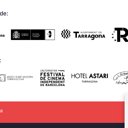
de:
:
na