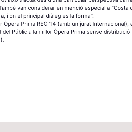
. També van considerar en menció especial a “Costa d
, i on el principal diàleg es la forma”.
lor Òpera Prima REC ’14 (amb un jurat Internacional), e
 del Públic a la millor Òpera Prima sense distribuci
).