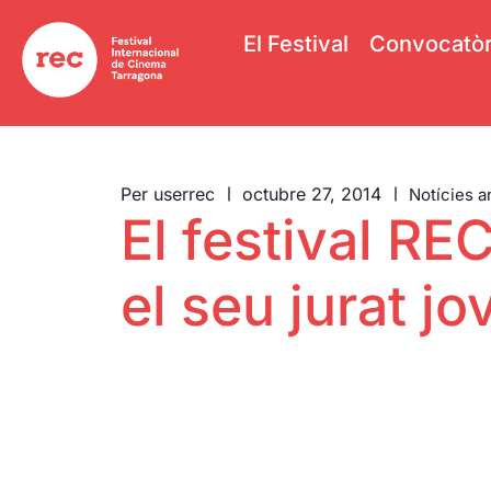
El Festival
Convocatòr
Per
userrec
octubre 27, 2014
Notícies a
El festival RE
el seu jurat jo