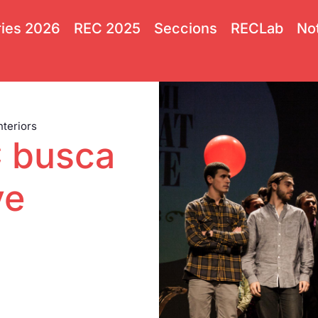
ies 2026
REC 2025
Seccions
RECLab
Not
nteriors
C busca
ve