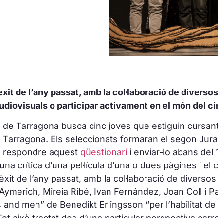
èxit de l’any passat, amb la col·laboració de divers
udiovisuals o participar activament en el món del c
 de Tarragona busca cinc joves que estiguin cursant 
 Tarragona. Els seleccionats formaran el segon Jurat
 de respondre aquest
qüestionari
i enviar-lo abans de
a crítica d’una pel·lícula d’una o dues pàgines i el c
’èxit de l’any passat, amb la col·laboració de divers
Aymerich, Mireia Ribé, Ivan Fernández, Joan Coll i Pa
es and men” de Benedikt Erlingsson “per l’habilitat de
. Tot això tractat des d’una particular perspectiva ca