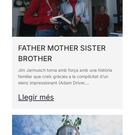
Projeccions
Petjada ecològica
Especials
One to one
Pantalla
Galeries fotogràfiques REC
Tarraco
RECLab 10!
@panoramica
Contacte
Talent Local
RecXics
FATHER MOTHER SISTER
BROTHER
Jim Jarmusch torna amb força amb una història
familiar que creix gràcies a la complicitat d’un
elenc impressionant (Adam Driver,...
Llegir més