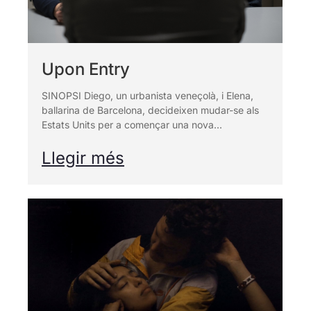
Upon Entry
SINOPSI Diego, un urbanista veneçolà, i Elena,
ballarina de Barcelona, decideixen mudar-se als
Estats Units per a començar una nova...
Llegir més