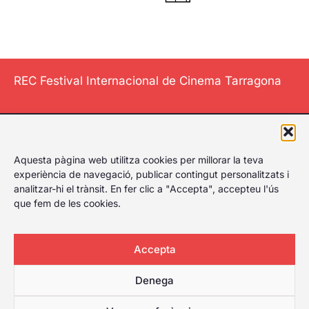
REC Festival Internacional de Cinema Tarragona
El Festival
Aquesta pàgina web utilitza cookies per millorar la teva
Internacional de
experiència de navegació, publicar contingut personalitzats i
Cinema de
analitzar-hi el trànsit. En fer clic a "Accepta", accepteu l'ús
Tarragona li dona
que fem de les cookies.
al play, celebrant
el primer festival
Accepta
de cinema de
Tarragona amb
Denega
amplia cartellera
per a qualsevol