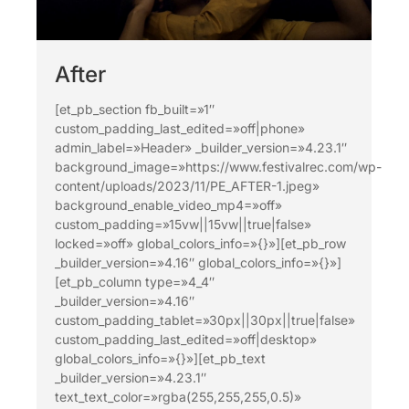
After
[et_pb_section fb_built=»1″
custom_padding_last_edited=»off|phone»
admin_label=»Header» _builder_version=»4.23.1″
background_image=»https://www.festivalrec.com/wp-
content/uploads/2023/11/PE_AFTER-1.jpeg»
background_enable_video_mp4=»off»
custom_padding=»15vw||15vw||true|false»
locked=»off» global_colors_info=»{}»][et_pb_row
_builder_version=»4.16″ global_colors_info=»{}»]
[et_pb_column type=»4_4″
_builder_version=»4.16″
custom_padding_tablet=»30px||30px||true|false»
custom_padding_last_edited=»off|desktop»
global_colors_info=»{}»][et_pb_text
_builder_version=»4.23.1″
text_text_color=»rgba(255,255,255,0.5)»