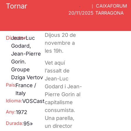
Projeccions
Tornar
Petjada ecològica
CAIXAFORUM
Especials
·
|
One to one
20/11/2025
TARRAGONA
Pantalla
Galeries fotogràfiques REC
Tarraco
RECLab 10!
@panoramica
Contacte
Talent Local
Dijous 20 de
Director:
Jean-Luc
novembre a
RecXics
Godard,
les 19h.
Jean-Pierre
Gorin.
Vet aquí
Groupe
l’assalt de
Dziga Vertov
Jean-Luc
País:
France /
Godard i Jean-
Italy
Pierre Gorin al
Idioma:
VOSCast
capitalisme
consumista.
Any:
1972
Una parella,
Durada:
95»
un director