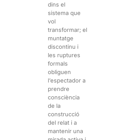
dins el
sistema que
vol
transformar; el
muntatge
discontinu i
les ruptures
formals
obliguen
l’espectador a
prendre
consciència
de la
construcció
del relat i a
mantenir una
mirada activa i