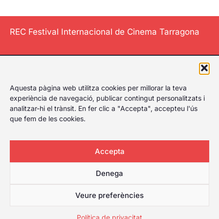
REC Festival Internacional de Cinema Tarragona
El Festival
Aquesta pàgina web utilitza cookies per millorar la teva
Internacional de
experiència de navegació, publicar contingut personalitzats i
Cinema de
analitzar-hi el trànsit. En fer clic a "Accepta", accepteu l'ús
Tarragona li dona
que fem de les cookies.
al play, celebrant
el primer festival
Accepta
de cinema de
Tarragona amb
Denega
amplia cartellera
per a qualsevol
Veure preferències
tipus de públic.
Política de privacitat