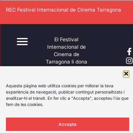
REC Festival Internacional de Cinema Tarragona
El Festival
Internacional de
Cinema de
Tarragona li dona
al play, celebrant
el primer festival
de cinema de
Aquesta pàgina web utilitza cookies per millorar la teva
Tarragona amb
experiència de navegació, publicar contingut personalitzats i
analitzar-hi el trànsit. En fer clic a "Accepta", accepteu l'ús que
amplia cartellera
fem de les cookies.
per a qualsevol
tipus de públic.
Accepta