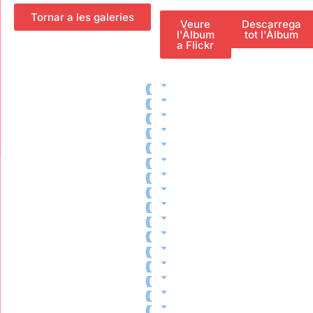
Projeccions
Petjada ecològica
Especials
Tornar a les galeries
Veure
Descarrega
One to one
l'Àlbum
tot l'Àlbum
Pantalla
a Flickr
Galeries fotogràfiques REC
Tarraco
RECLab 10!
@panoramica
Contacte
Talent Local
RecXics