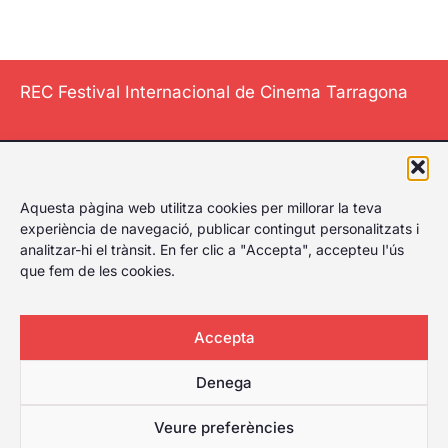
REC Festival Internacional de Cinema Tarragona
El Festival
Aquesta pàgina web utilitza cookies per millorar la teva
Internacional de
experiència de navegació, publicar contingut personalitzats i
Cinema de
analitzar-hi el trànsit. En fer clic a "Accepta", accepteu l'ús
Tarragona li dona
que fem de les cookies.
al play, celebrant
el primer festival
Accepta
de cinema de
Tarragona amb
Denega
amplia cartellera
per a qualsevol
Veure preferències
tipus de públic.