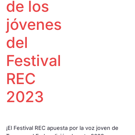
de los
Proyecciones
Huella ecológica
Especiales
One to one
Pantalla
jóvenes
Tarraco
RECLab 10!
@panoramica
Talento Local
del
RecXics
Festival
REC
2023
¡El Festival REC apuesta por la voz joven de