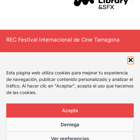
REC Festival Internacional de Cine Tarragona
El Festival
Esta página web utiliza cookies para mejorar tu experiencia
Internacional de
de navegación, publicar contenido personalizado y analizar el
Cine de Tarragona
tráfico. Al hacer clic en "Aceptar", acepta el uso que hacemos
de las cookies.
le da al play,
celebrando el
primer festival de
Acepta
cine de Tarragona
Deniega
con amplia
cartelera para
Ver preferencias