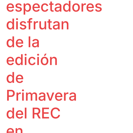
espectadores
Proyecciones
Huella ecológica
Especiales
One to one
Pantalla
disfrutan
Tarraco
RECLab 10!
@panoramica
Talento Local
de la
RecXics
edición
de
Primavera
del REC
en