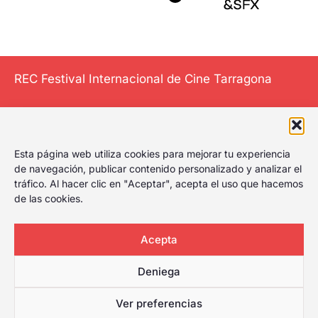
REC Festival Internacional de Cine Tarragona
El Festival
Esta página web utiliza cookies para mejorar tu experiencia
Internacional de
de navegación, publicar contenido personalizado y analizar el
tráfico. Al hacer clic en "Aceptar", acepta el uso que hacemos
Cine de Tarragona
de las cookies.
le da al play,
celebrando el
primer festival de
Acepta
cine de Tarragona
Deniega
con amplia
cartelera para
Ver preferencias
cualquier tipo de