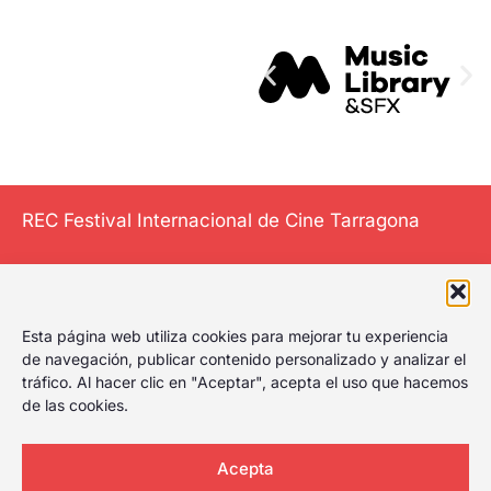
REC Festival Internacional de Cine Tarragona
El Festival
Esta página web utiliza cookies para mejorar tu experiencia
Internacional de
de navegación, publicar contenido personalizado y analizar el
tráfico. Al hacer clic en "Aceptar", acepta el uso que hacemos
Cine de Tarragona
de las cookies.
le da al play,
celebrando el
primer festival de
Acepta