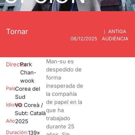
Proyecciones
Huella ecológica
Especiales
One to one
Pantalla
Tarraco
RECLab 10!
Tornar
ANTIGA
@panoramica
·
|
Talento Local
06/12/2025
AUDIÈNCIA
RecXics
Man-su es
Director:
Park
despedido de
Chan-
forma
wook
inesperada de
País:
Corea del
la compañía
Sud
de papel en la
Idioma:
VO Coreà /
que ha
Subt: Català
trabajado
Año
2025
durante 25
Duración:
139»
años. Sin