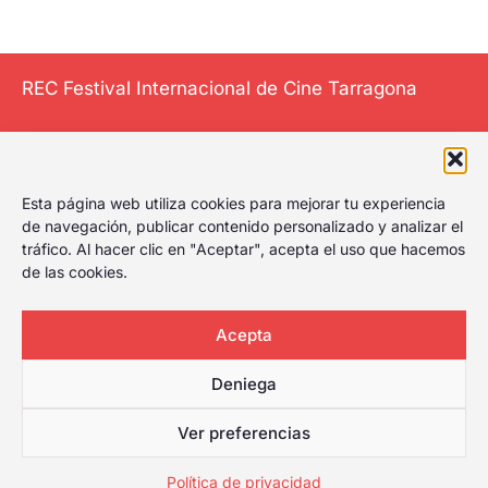
REC Festival Internacional de Cine Tarragona
El Festival
Esta página web utiliza cookies para mejorar tu experiencia
Internacional de
de navegación, publicar contenido personalizado y analizar el
tráfico. Al hacer clic en "Aceptar", acepta el uso que hacemos
Cine de Tarragona
de las cookies.
le da al play,
celebrando el
primer festival de
Acepta
cine de Tarragona
Deniega
con amplia
cartelera para
Ver preferencias
cualquier tipo de
público.
Política de privacidad