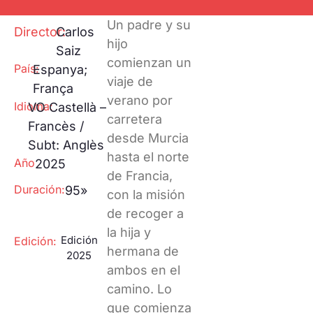
Proyecciones
Huella ecológica
Especiales
Un padre y su
One to one
Director:
Carlos
Pantalla
hijo
Saiz
Tarraco
RECLab 10!
comienzan un
País:
Espanya;
@panoramica
Talento Local
viaje de
França
verano por
Idioma:
RecXics
VO Castellà –
carretera
Francès /
desde Murcia
Subt: Anglès
hasta el norte
Año
2025
de Francia,
Duración:
95»
con la misión
de recoger a
la hija y
Edición
Edición:
hermana de
2025
ambos en el
camino. Lo
que comienza