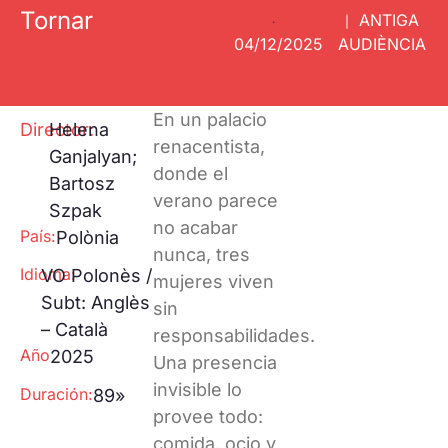
Proyecciones
Tornar
Huella ecológica
ANTIGA
Especiales
·
|
One to one
04/12/2025
AUDIÈNCIA
Pantalla
Tarraco
RECLab 10!
@panoramica
Talento Local
En un palacio
Director:
Helena
renacentista,
RecXics
Ganjalyan;
donde el
Bartosz
verano parece
Szpak
no acabar
País:
Polònia
nunca, tres
Idioma:
VO Polonès /
mujeres viven
Subt: Anglès
sin
– Català
responsabilidades.
Año
2025
Una presencia
invisible lo
Duración:
89»
provee todo:
comida, ocio y