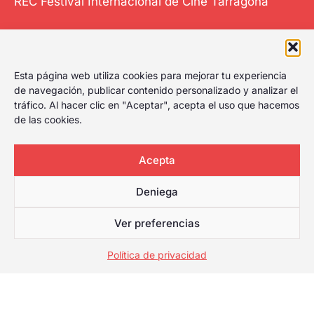
REC Festival Internacional de Cine Tarragona
El Festival
Esta página web utiliza cookies para mejorar tu experiencia
Internacional de
de navegación, publicar contenido personalizado y analizar el
tráfico. Al hacer clic en "Aceptar", acepta el uso que hacemos
Cine de Tarragona
de las cookies.
le da al play,
celebrando el
primer festival de
Acepta
cine de Tarragona
Deniega
con amplia
cartelera para
Ver preferencias
cualquier tipo de
público.
Política de privacidad
Web desarrollada por
© [anio] REC Festival