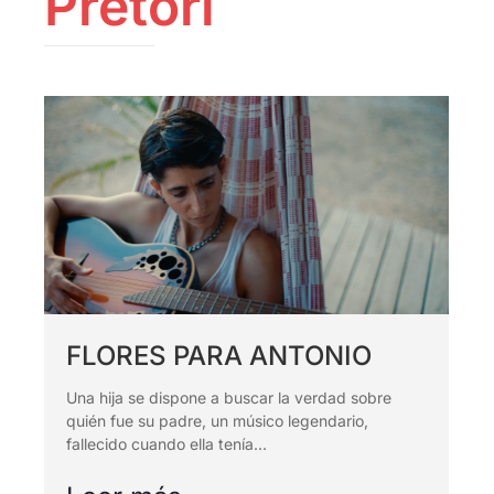
Pretori
Proyecciones
Huella ecológica
Especiales
One to one
Pantalla
Tarraco
RECLab 10!
@panoramica
Talento Local
RecXics
FLORES PARA ANTONIO
Una hija se dispone a buscar la verdad sobre
quién fue su padre, un músico legendario,
fallecido cuando ella tenía...