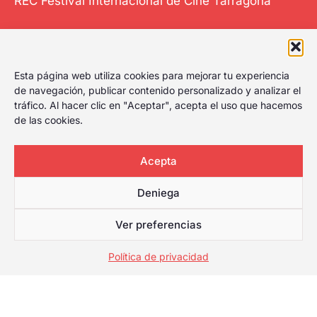
REC Festival Internacional de Cine Tarragona
El Festival
Esta página web utiliza cookies para mejorar tu experiencia
Internacional de
de navegación, publicar contenido personalizado y analizar el
Cine de Tarragona
tráfico. Al hacer clic en "Aceptar", acepta el uso que hacemos
de las cookies.
le da al play,
celebrando el
primer festival de
Acepta
cine de Tarragona
Deniega
con amplia
cartelera para
Ver preferencias
cualquier tipo de
público.
Política de privacidad
Web desarrollada por
© [anio] REC Festival