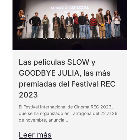
Proyecciones
Huella ecológica
Especiales
One to one
Pantalla
Tarraco
RECLab 10!
@panoramica
Talento Local
RecXics
Las películas SLOW y
GOODBYE JULIA, las más
premiadas del Festival REC
2023
El Festival Internacional de Cinema REC 2023,
que se ha organizado en Tarragona del 22 al 26
de novembre, anuncia...
Leer más