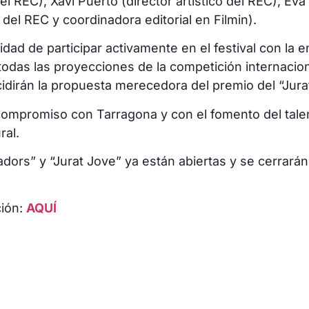
REC), Xavi Puerto (director artístico del REC), Eva V
el REC y coordinadora editorial en Filmin).
idad de participar activamente en el festival con la 
 todas las proyecciones de la competición internacion
cidirán la propuesta merecedora del premio del “Jura
u compromiso con Tarragona y con el fomento del tal
ral.
dors” y “Jurat Jove” ya están abiertas y se cerrarán
ción:
AQUÍ