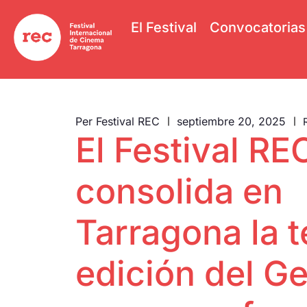
El Festival
Convocatorias
Per
Festival REC
septiembre 20, 2025
El Festival RE
consolida en
Tarragona la t
edición del G