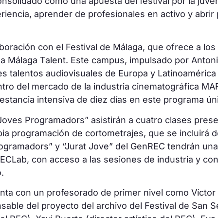
nsolidado como una apuesta del festival por la juven
riencia, aprender de profesionales en activo y abrir 
oración con el Festival de Málaga, que ofrece a los
ama Málaga Talent. Este campus, impulsado por Anton
es talentos audiovisuales de Europa y Latinoamérica 
ntro del mercado de la industria cinematográfica MA
 estancia intensiva de diez días en este programa ún
“Joves Programadors” asistirán a cuatro clases prese
ia programación de cortometrajes, que se incluirá den
ogramadors” y “Jurat Jove” del GenREC tendrán una 
ECLab, con acceso a las sesiones de industria y co
o.
ta con un profesorado de primer nivel como Víctor 
nsable del proyecto del archivo del Festival de San S