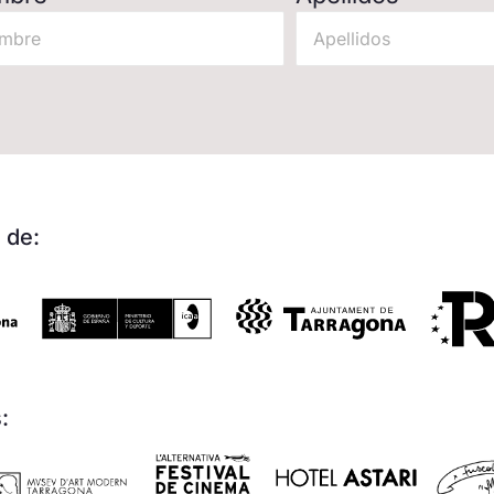
 de:
: