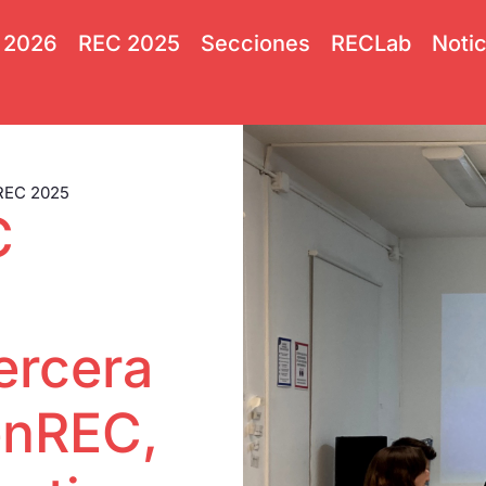
 2026
REC 2025
Secciones
RECLab
Notic
REC 2025
C
ercera
enREC,