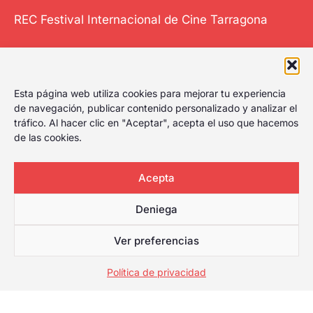
REC Festival Internacional de Cine Tarragona
El Festival
Esta página web utiliza cookies para mejorar tu experiencia
Internacional de
de navegación, publicar contenido personalizado y analizar el
tráfico. Al hacer clic en "Aceptar", acepta el uso que hacemos
Cine de Tarragona
de las cookies.
le da al play,
celebrando el
primer festival de
Acepta
cine de Tarragona
Deniega
con amplia
cartelera para
Ver preferencias
cualquier tipo de
público.
Política de privacidad