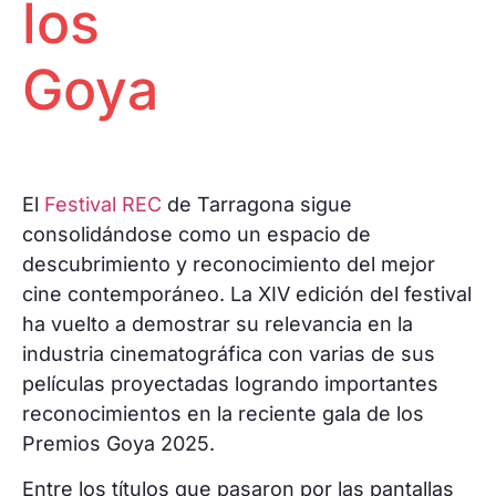
los
Proyecciones
Huella ecológica
Especiales
One to one
Pantalla
Goya
Tarraco
RECLab 10!
@panoramica
Talento Local
RecXics
El
Festival REC
de Tarragona sigue
consolidándose como un espacio de
descubrimiento y reconocimiento del mejor
cine contemporáneo. La XIV edición del festival
ha vuelto a demostrar su relevancia en la
industria cinematográfica con varias de sus
películas proyectadas logrando importantes
reconocimientos en la reciente gala de los
Premios Goya 2025.
Entre los títulos que pasaron por las pantallas