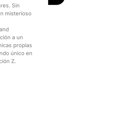
res. Sin
un misterioso
 and
ación a un
nicas propias
undo único en
ción Z.