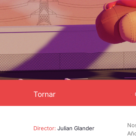
Tornar
·
Nos
Director:
Julian Glander
Año