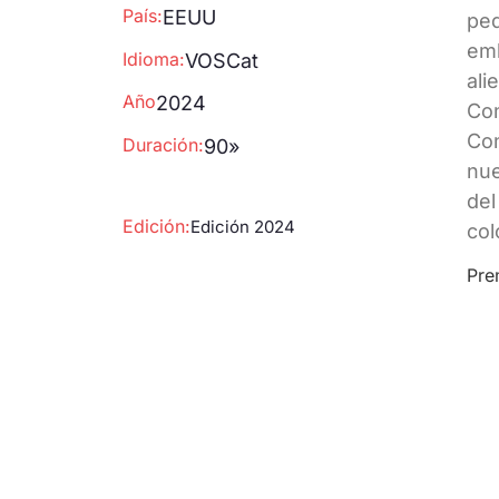
País:
EEUU
peq
emb
Idioma:
VOSCat
ali
Año
2024
Con
Con
Duración:
90»
nue
del
Edición:
Edición 2024
col
Pre