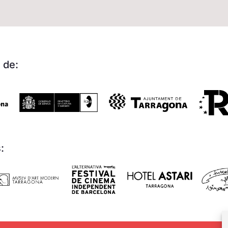
 de:
: