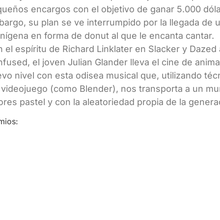
ueños encargos con el objetivo de ganar 5.000 dóla
argo, su plan se ve interrumpido por la llegada de 
enígena en forma de donut al que le encanta cantar.
 el espíritu de Richard Linklater en Slacker y Dazed
fused, el joven Julian Glander lleva el cine de anim
vo nivel con esta odisea musical que, utilizando téc
 videojuego (como Blender), nos transporta a un m
ores pastel y con la aleatoriedad propia de la genera
mios: